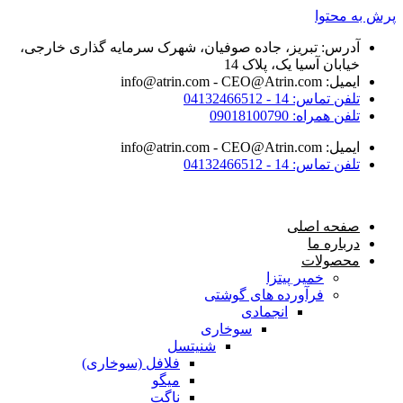
یز، جاده صوفیان، شهرک سرمایه گذاری خارجی،
 یک، پلاک 14
04132
0901
04132
ی
 پیتزا
رده های گوشتی
انجمادی
سوخاری
شنیتسل
فلافل (سوخاری)
میگو
ناگت