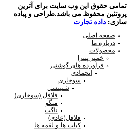
 این وب سایت برای آترین
فوظ می باشد.طراحی و پیاده
ه تجارت
صلی
ا
ات
ر پیتزا
ورده های گوشتی
انجمادی
سوخاری
شنیتسل
فلافل (سوخاری)
میگو
ناگت
فلافل(عادی)
کباب ها و لقمه ها