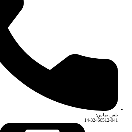
:
14-324