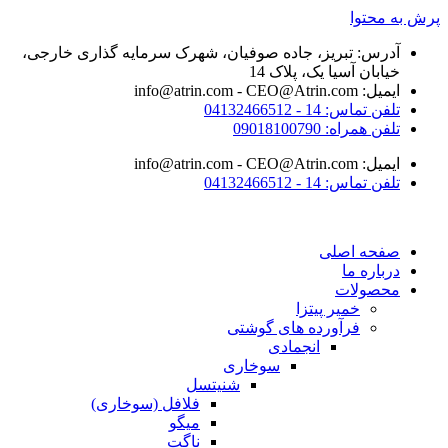
یز، جاده صوفیان، شهرک سرمایه گذاری خارجی،
 یک، پلاک 14
04132
0901
04132
ی
 پیتزا
رده های گوشتی
انجمادی
سوخاری
شنیتسل
فلافل (سوخاری)
میگو
ناگت