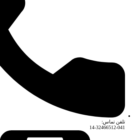
:
14-324