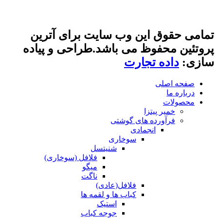
 این وب سایت برای آترین
فوظ می باشد.طراحی و پیاده
ه تجارت
ی
 پیتزا
رده های گوشتی
انجمادی
سوخاری
شنیتسل
فلافل (سوخاری)
میگو
ناگت
فلافل(عادی)
کباب ها و لقمه ها
استیک
جوجه کباب