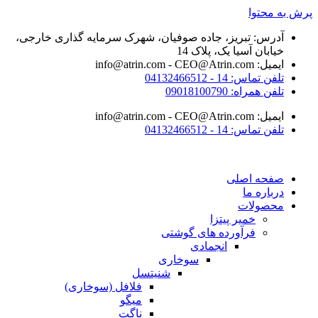
یز، جاده صوفیان، شهرک سرمایه گذاری خارجی،
 یک، پلاک 14
04132
0901
04132
ی
 پیتزا
رده های گوشتی
انجمادی
سوخاری
شنیتسل
فلافل (سوخاری)
میگو
ناگت